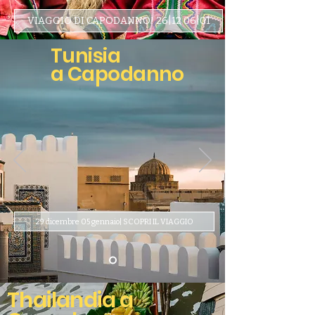
VIAGGIO DI CAPODANNO! 26|12 06|01
Tunisia
a Capodanno​
29 dicembre 05 gennaio| SCOPRI IL VIAGGIO
Thailandia a