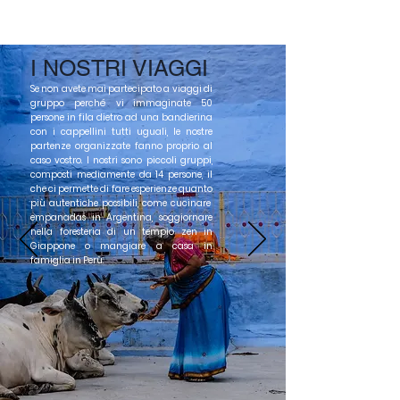
I NOSTRI VIAGGI
Se non avete mai partecipato a viaggi di
gruppo perché vi immaginate 50
persone in fila dietro ad una bandierina
con i cappellini tutti uguali, le nostre
partenze organizzate fanno proprio al
caso vostro. I nostri sono piccoli gruppi,
composti mediamente da 14 persone, il
che ci permette di fare esperienze quanto
più autentiche possibili, come cucinare
empanadas in Argentina, soggiornare
nella foresteria di un tempio zen in
Giappone o mangiare a casa in
famiglia in Perù.