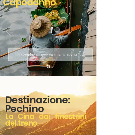
Capodanno
26 dicembre 06 gennaio| SCOPRI IL VIAGGIO
Destinazione:
Pechino
La Cina dai finestrini
del treno