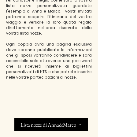
Per conoscere meglio come sarà la vostra
lista nozze personalizzata guardate
l'esempio di Anna e Marco. I vostri invitati
potranno scoprire l'itinerario del vostro
viaggio e versare la loro quota regalo
direttamente nell'area riservata della
vostra lista nozze.
Ogni coppia avrà una pagina esclusiva
dove saranno pubblicate le informazioni
che gli sposi vorranno condividere e sarà
accessibile solo attraverso una password
che si riceverà insieme ai bigliettini
personalizzati di HTS e che potrete inserire
nelle vostre partecipazioni di nozze.
Lista nozze di Anna&Marco