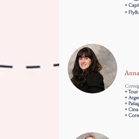
+ Capi
+ Fly&
Ann
Consig
+ Tour
+ Arge
+ Pata
+ Cina
+ Cor