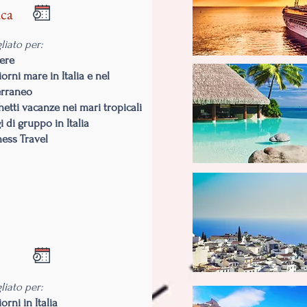
ca
liato per:
iere
orni mare in Italia e nel
erraneo
hetti vacanze nei mari tropicali
i di gruppo in Italia
ness Travel
liato per:
orni in Italia