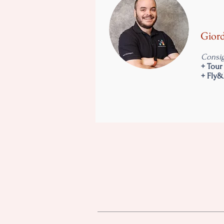
Gior
Consig
+ Tour
+ Fly&