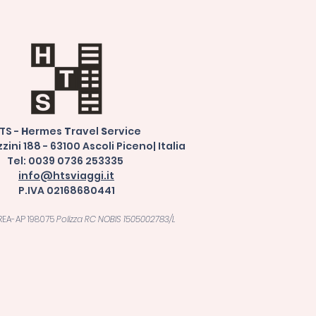
TS -
H
ermes
T
ravel
S
ervice
ini 188 - 63100 Ascoli Piceno| Italia
Tel: 0039 0736 253335
info@htsviaggi.it
P.IVA 02168680441
 REA-AP 198075
Polizza RC NOBIS 1505002783/L