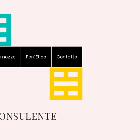
di nozze
PerúEtico
Contatto
CONSULENTE