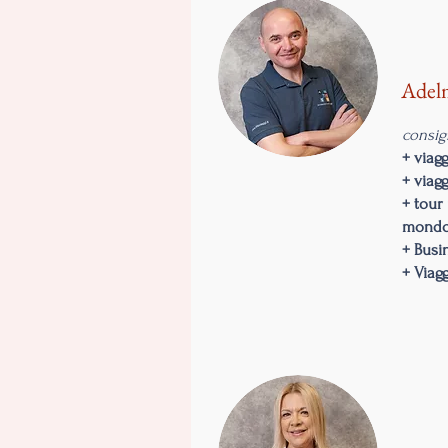
Adel
consigl
+ viag
+ viagg
+ tour
mond
+ Busi
+ Viagg