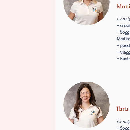
Moni
Consig
+ croc
+ Soggi
Medit
+ pacc
+ viagg
+ Busi
Ilaria
Consig
+ Soggi