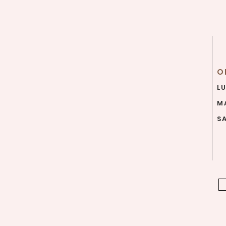
O
L
MA
SA