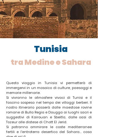
Tunisia
tra Medine e Sahara
Questo viaggio in Tunisia vi permetterà di
immergervi in un mosaico di culture, paesaggi e
memorie millenarie.
Si vivranno le atmosfere vivaci di Tunisi e il
fascino sospeso nel tempo dei villaggi berberi. Il
nostro itinerario passerà dalle maestose rovine
romane di Bulla Regia e Dougga ai luoghi sacri e
suggestivi di Kairouan e Sbeitla, dalle oasi di
Tozeur alle distese di Chott El Jerid.
Si potranno ammirare le coste mediterranee
fertili e l'entroterra desertico del Sahara… cosa
dire di più?