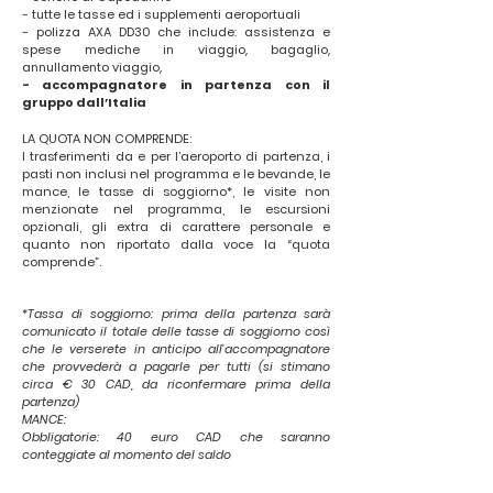
- tutte le tasse ed i supplementi aeroportuali
- polizza AXA DD30 che include: assistenza e
spese mediche in viaggio, bagaglio,
annullamento viaggio,
- accompagnatore in partenza con il
gruppo dall’Italia
LA QUOTA NON COMPRENDE:
I trasferimenti da e per l’aeroporto di partenza, i
pasti non inclusi nel programma e le bevande, le
mance, le tasse di soggiorno*, le visite non
menzionate nel programma, le escursioni
opzionali, gli extra di carattere personale e
quanto non riportato dalla voce la “quota
comprende”.
*Tassa di soggiorno: prima della partenza sarà
comunicato il totale delle tasse di soggiorno così
che le verserete in anticipo all'accompagnatore
che provvederà a pagarle per tutti (si stimano
circa € 30 CAD, da riconfermare prima della
partenza)
MANCE:
Obbligatorie: 40 euro CAD che saranno
conteggiate al momento del saldo