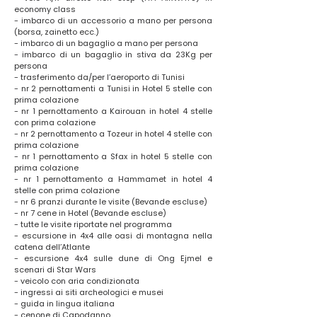
economy class
- imbarco di un accessorio a mano per persona
(borsa, zainetto ecc.)
- imbarco di un bagaglio a mano per persona
- imbarco di un bagaglio in stiva da 23Kg per
persona
- trasferimento da/per l’aeroporto di Tunisi
- nr 2 pernottamenti a Tunisi in Hotel 5 stelle con
prima colazione
- nr 1 pernottamento a Kairouan in hotel 4 stelle
con prima colazione
- nr 2 pernottamento a Tozeur in hotel 4 stelle con
prima colazione
- nr 1 pernottamento a Sfax in hotel 5 stelle con
prima colazione
- nr 1 pernottamento a Hammamet in hotel 4
stelle con prima colazione
- nr 6 pranzi durante le visite (Bevande escluse)
- nr 7 cene in Hotel (Bevande escluse)
- tutte le visite riportate nel programma
- escursione in 4x4 alle oasi di montagna nella
catena dell’Atlante
- escursione 4x4 sulle dune di Ong Ejmel e
scenari di Star Wars
- veicolo con aria condizionata
- ingressi ai siti archeologici e musei
- guida in lingua italiana
- cenone di Capodanno