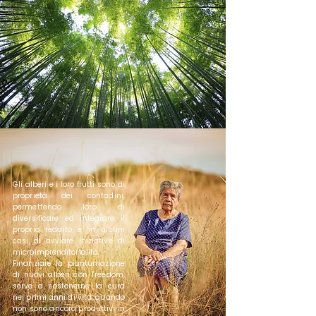
Gli alberi e i loro frutti sono di
proprietà dei contadini,
permettendo loro di
diversificare ed integrare il
proprio reddito e in alcuni
casi di avviare iniziative di
microimprenditorialità.
Finanziare la piantumazione
di nuovi alberi con Treedom,
serve a sostenerne la cura
nei primi anni di vita, quando
non sono ancora produttivi in