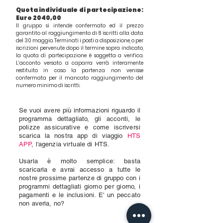
Quota individuale di partecipazione:
Euro 2040,00
Il gruppo si intende confermato ed il prezzo
garantito al raggiungimento di 8 iscritti alla data
del 30 maggio. Terminati i posti a disposizione, o per
iscrizioni pervenute dopo il termine sopra indicato,
la quota di partecipazione è soggetta a verifica.
L’acconto versato a caparra verrà interamente
restituito in caso la partenza non venisse
confermata per il mancato raggiungimento del
numero minimo di iscritti.
Se vuoi avere più informazioni riguardo il
programma dettagliato, gli acconti, le
polizze assicurative e come iscriversi
scarica la nostra app di viaggio
HTS
APP
, l'agenzia virtuale di HTS.
Usarla è molto semplice: basta
scaricarla e avrai accesso a tutte le
nostre prossime partenze di gruppo con i
programmi dettagliati giorno per giorno, i
pagamenti e le inclusioni. E' un peccato
non averla, no?