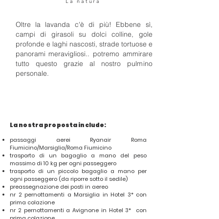
La natura
Oltre la lavanda c'è di più! Ebbene sì,
campi di girasoli su dolci colline, gole
profonde e laghi nascosti, strade tortuose e
panorami meravigliosi.. potremo ammirare
tutto questo grazie al nostro pulmino
personale.
La nostra proposta include:
passaggi aerei Ryanair Roma
Fiumicino/Marsiglia/Roma Fiumicino
trasporto di un bagaglio a mano del peso
massimo di 10 kg per ogni passeggero
trasporto di un piccolo bagaglio a mano per
ogni passeggero (da riporre sotto il sedile)
preassegnazione dei posti in aereo
nr 2 pernottamenti a Marsiglia in Hotel 3* con
prima colazione
nr 2 pernottamenti a Avignone in Hotel 3* con
prima colazione