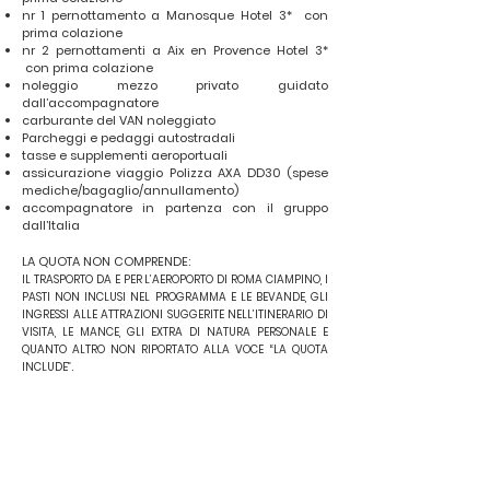
nr 1 pernottamento a Manosque Hotel 3* con
prima colazione
nr 2 pernottamenti a Aix en Provence Hotel 3*
con prima colazione
noleggio mezzo privato guidato
dall’accompagnatore
carburante del VAN noleggiato
Parcheggi e pedaggi autostradali
tasse e supplementi aeroportuali
assicurazione viaggio Polizza AXA DD30 (spese
mediche/bagaglio/annullamento)
accompagnatore in partenza con il gruppo
dall’Italia
LA QUOTA NON COMPRENDE:
IL TRASPORTO DA E PER L’AEROPORTO DI ROMA CIAMPINO, I
PASTI NON INCLUSI NEL PROGRAMMA E LE BEVANDE, GLI
INGRESSI ALLE ATTRAZIONI SUGGERITE NELL’ITINERARIO DI
VISITA, LE MANCE, GLI EXTRA DI NATURA PERSONALE E
QUANTO ALTRO NON RIPORTATO ALLA VOCE “LA QUOTA
.
INCLUDE”