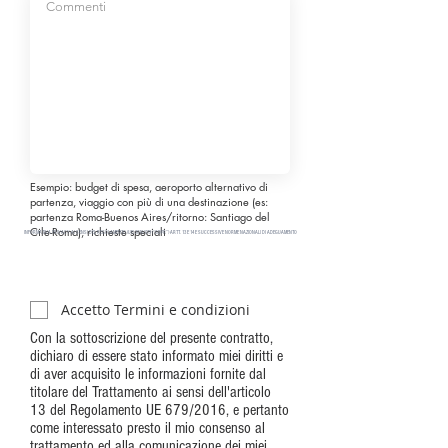
Esempio: budget di spesa, aeroporto alternativo di
partenza, viaggio con più di una destinazione (es:
partenza Roma-Buenos Aires/ritorno: Santiago del
Cile-Roma), richieste speciali
INFORMATIVA PRIVACY AI SENSI DEL REGOLAMENTO (UE) 2016/679 (“GDPR”) ARTT. 13 E 14 E SUCCESSIVE NORME NAZIONALI DI ADEGUAMENTO
Accetto Termini e condizioni
Con la sottoscrizione del presente contratto,
dichiaro di essere stato informato miei diritti e
di aver acquisito le informazioni fornite dal
titolare del Trattamento ai sensi dell'articolo
13 del Regolamento UE 679/2016, e pertanto
come interessato presto il mio consenso al
trattamento ed alla comunicazione dei miei