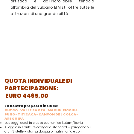
artistica e dall’incrollabile tenacia
all’ombra del vulcano El Misti, offre tutte le
attrazioni di una grande città
QUOTA INDIVIDUALE DI
PARTECIPAZIONE:
EURO 4495,00
La nostra proposta include:
CUZCO-VALLE SACRA-MACHU PICCHU-
PUNO-TITICACA-CANYON DEL COLCA-
AREQUIPA​
passaggi aerei in classe economica Latam/Iberia
Alloggio in strutture categoria standard – paragonabili
a un 3 stelle - stanza doppia o matrimoniale con