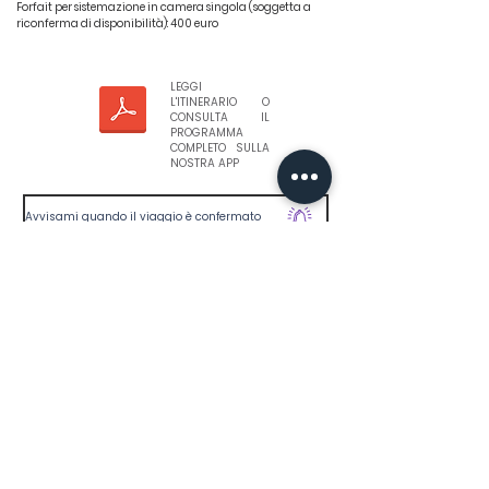
Forfait per sistemazione in camera singola (soggetta a
riconferma di disponibilità): 400 euro
LEGGI
L'ITINERARIO O
CONSULTA IL
PROGRAMMA
COMPLETO SULLA
NOSTRA APP
Avvisami quando il viaggio è confermato
Se vuoi avere più informazioni
riguardo il programma dettagliato, i
costi, le polizze e come iscriversi
scarica la nostra app di viaggio
HTS
APP
, l'agenzia virtuale di HTS.
Usarla è molto semplice: basta
scaricarla e avrai accesso a tutte le
nostre prossime partenze di gruppo
con i programmi dettagliati giorno
per giorno, i pagamenti e le
inclusioni. E' un peccato non averla,
no?