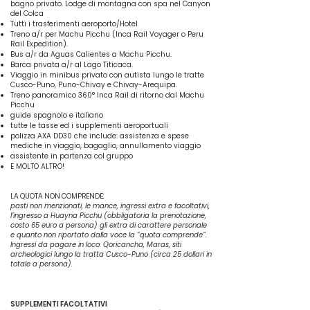
bagno privato. Lodge di montagna con spa nel Canyon
del Colca
Tutti i trasferimenti aeroporto/Hotel
Treno a/r per Machu Picchu (Inca Rail Voyager o Peru
Rail Expedition).
Bus a/r da Aguas Calientes a Machu Picchu.
Barca privata a/r al Lago Titicaca.
Viaggio in minibus privato con autista lungo le tratte
Cusco-Puno, Puno-Chivay e Chivay-Arequipa.
Treno panoramico 360° Inca Rail di ritorno dal Machu
Picchu
guide spagnolo e italiano
tutte le tasse ed i supplementi aeroportuali
polizza AXA DD30 che include: assistenza e spese
mediche in viaggio, bagaglio, annullamento viaggio
assistente in partenza col gruppo
E MOLTO ALTRO!
LA QUOTA NON COMPRENDE:
pasti non menzionati, le mance, ingressi extra e facoltativi,
l’ingresso a Huayna Picchu (obbligatoria la prenotazione,
costo 65 euro a persona) gli extra di carattere personale
e quanto non riportato dalla voce la “quota comprende”.
Ingressi da pagare in loco: Qoricancha, Maras, siti
archeologici lungo la tratta Cusco-Puno (circa 25 dollari in
totale a persona).
SUPPLEMENTI FACOLTATIVI