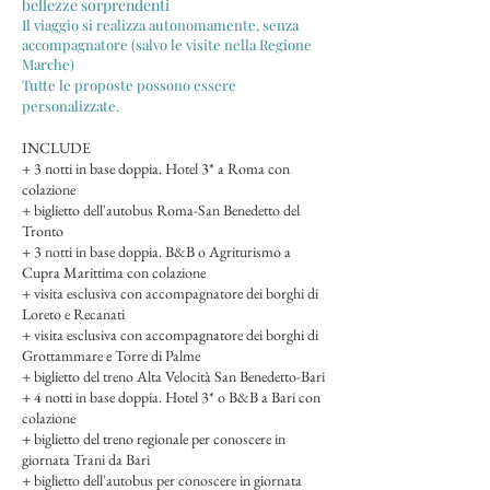
bellezze sorprendenti
Il viaggio si realizza autonomamente, senza
accompagnatore (salvo le visite nella Regione
Marche)
Tutte le proposte possono essere
personalizzate.
INCLUDE
+ 3 notti in base doppia. Hotel 3* a Roma con
colazione
+ biglietto dell'autobus Roma-San Benedetto del
Tronto
+ 3 notti in base doppia. B&B o Agriturismo a
Cupra Marittima con colazione
+ visita esclusiva con accompagnatore dei borghi di
Loreto e Recanati
+ visita esclusiva con accompagnatore dei borghi di
Grottammare e Torre di Palme
+ biglietto del treno Alta Velocità San Benedetto-Bari
+ 4 notti in base doppia. Hotel 3* o B&B a Bari con
colazione
+ biglietto del treno regionale per conoscere in
giornata Trani da Bari
+
biglietto dell'autobus per conoscere in giornata