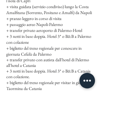
l'isola di Capri
+ visita guidata (servizio condiviso) lungo la Costa
Amalfitana (Sorrento, Positano e Amalfi) da Napoli
+ pranzo leggero in corso di visita
+ passaggio aereo Napoli-Palermo
+ transfer privato aeroporto di Palermo-Hotel
+ 3 notti in base doppia. Hotel 3* o B&B a Palermo
con colazione
+ biglietto del treno regionale per conoscere in
giornata Cefalù da Palermo
+ transfer privato con autista dall'hotel di Palermo
all'hotel a Catania
+ 3 notti in base doppia. Hotel 3* o B&B a Catania
con colazione.
+ biglietto del treno regionale per visitar in giornata
Taormina da Catania
NON INCLUDE:
-aerei internazionali, pasti (salvo quelli menzionati),
mance, assicurazione di assistenza medica, escursioni
o attività aggiuntive e tutto quello che non compare
alla voce "Include"