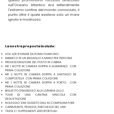
questo promontorio roccioso affacciato
sull'Oceano Atlantico era letteralmente
l'estremo confine del mondo conosciuto, il
punto oltre il quale esisteva solo un mare
ignoto e mostruoso.
La nostra proposta include:
VOLI A/R RYANAIR DA ROMA FIUMICINO
IMBARCO DI UN BAGAGLIO A MANO PER PERSONA
PREASSEGNAZIONE DEL POSTO IN CABINA
NR 1 NOTTE IN CAMERA DOPPIA A GUIMARAES CON
PRIMA COLAZIONE
NR 2 NOTTI IN CAMERA DOPPIA A SANTIAGO DE
COMPOSTELA CON PRIMA COLAZIONE
NR 1 NOTTE IN CAMERA DOPPIA A PORTO CON
PRIMA COLAZIONE
BIGLIETTO D’INGRESSO ALLA LIVRARIA LELLO
TOUR DI UNA CANTINA VINICOLA CON
DEGUSTAZIONE
NOLEGGIO VAN GUIDATO DALL’ACCOMPAGNATORE
CARBURANTE, PEDAGGI, PARCHEGGI DEL VAN
TASSE E I SUPPLEMENTI AEROPORTUALI