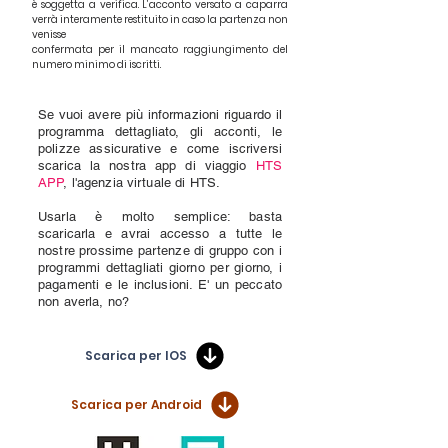
è soggetta a verifica. L’acconto versato a caparra
verrà interamente restituito in caso la partenza non
venisse
confermata per il mancato raggiungimento del
numero minimo di iscritti.
Se vuoi avere più informazioni riguardo il
programma dettagliato, gli acconti, le
polizze assicurative e come iscriversi
scarica la nostra app di viaggio
HTS
APP
, l'agenzia virtuale di HTS.
Usarla è molto semplice: basta
scaricarla e avrai accesso a tutte le
nostre prossime partenze di gruppo con i
programmi dettagliati giorno per giorno, i
pagamenti e le inclusioni. E' un peccato
non averla, no?
Scarica per IOS
Scarica per Android