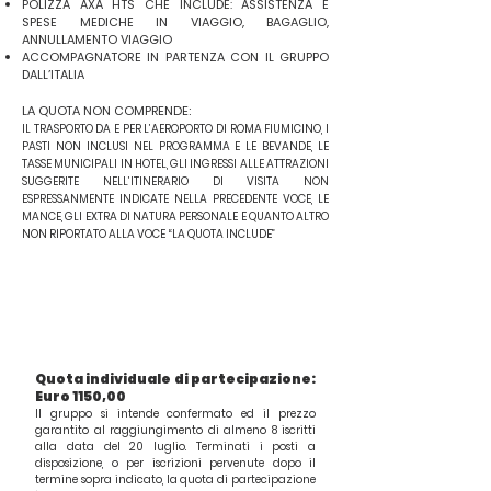
POLIZZA AXA HTS CHE INCLUDE: ASSISTENZA E
SPESE MEDICHE IN VIAGGIO, BAGAGLIO,
ANNULLAMENTO VIAGGIO
ACCOMPAGNATORE IN PARTENZA CON IL GRUPPO
DALL’ITALIA
LA QUOTA NON COMPRENDE:
IL TRASPORTO DA E PER L’AEROPORTO DI ROMA FIUMICINO, I
PASTI NON INCLUSI NEL PROGRAMMA E LE BEVANDE, LE
TASSE MUNICIPALI IN HOTEL, GLI INGRESSI ALLE ATTRAZIONI
SUGGERITE NELL’ITINERARIO DI VISITA NON
ESPRESSANMENTE INDICATE NELLA PRECEDENTE VOCE, LE
MANCE, GLI EXTRA DI NATURA PERSONALE E QUANTO ALTRO
NON RIPORTATO ALLA VOCE “LA QUOTA INCLUDE”
Quota individuale di partecipazione:
Euro 1150,00
Il gruppo si intende confermato ed il prezzo
garantito al raggiungimento di almeno 8 iscritti
alla data del 20 luglio. Terminati i posti a
disposizione, o per iscrizioni pervenute dopo il
termine sopra indicato, la quota di partecipazione