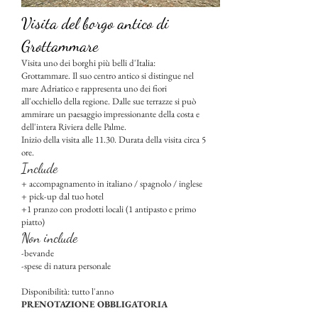
Visita del borgo antico di
Grottammare
Visita uno dei borghi più belli d'Italia:
Grottammare. Il suo centro antico si distingue nel
mare Adriatico e rappresenta uno dei fiori
all'occhiello della regione. Dalle sue terrazze si può
ammirare un paesaggio impressionante della costa e
dell'intera Riviera delle Palme.
Inizio della visita alle 11.30. Durata della visita circa 5
ore.
Include
+ accompagnamento in italiano / spagnolo / inglese
+ pick-up dal tuo hotel
+1 pranzo con prodotti locali (1 antipasto e primo
piatto)
Non include
-bevande
-spese di natura personale
Disponibilità: tutto l'anno
PRENOTAZIONE OBBLIGATORIA