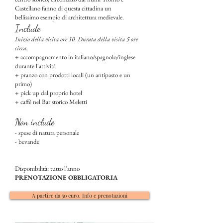
Castellano fanno di questa cittadina un
bellissimo esempio di architettura medievale.
Include
Inizio della visita ore 10. Durata della visita 5 ore
circa.
+ accompagnamento in italiano/spagnolo/inglese
durante l'attività
+ pranzo con prodotti locali (un antipasto e un
primo)
+ pick up dal proprio hotel
+ caffé nel Bar storico Meletti
Non include
- spese di natura personale
- bevande
Disponibilità: tutto l'anno
PRENOTAZIONE OBBLIGATORIA
A partire da 50 euro. Info e prenotazioni