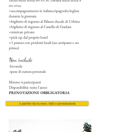
Inizio della visita ore 09.30. Durata della visita 8
ore circa.
+accompagnamento in italiano/spagnolo/inglese
durante la giornata
+biglietto di ingresso al Palazzo ducale di Urbino
+biglietto di ingresso al Castello di Gradara
+minivan privato
+pick up dal proprio hotel
+1 pranzo con prodotti locali (un antipasto e un
primo)
Non include
-bevande
-spese di natura personale
Minmo 4 partecipanti
Disponibilità: tutto l'anno
PRENOTAZIONE OBBLIGATORIA
A partire da 65 euro. Info e prenotazioni